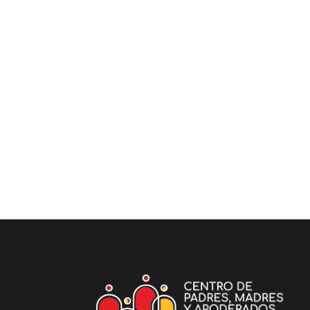
COMUNIDAD
Marco de Buena
Convivencia
En la comunidad SIEB
formamos a nuestros hijos
para que salgan al mundo a
transformar la
12/04/2026