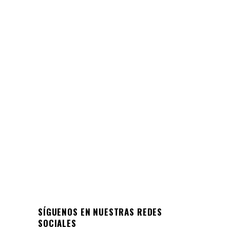
MEMORIA
Memoria Anual 2023
Memoria Anual 2023: Un viaje a través de
los logros y aprendizajes del Colegio San
Ignacio
24/04/2024
SÍGUENOS EN NUESTRAS REDES
SOCIALES