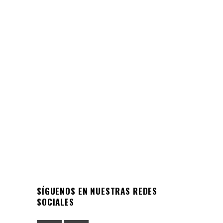
MEMORIA
Memoria Anual 2023
Memoria Anual 2023: Un viaje a través de
los logros y aprendizajes del Colegio San
Ignacio
24/04/2024
SÍGUENOS EN NUESTRAS REDES
SOCIALES