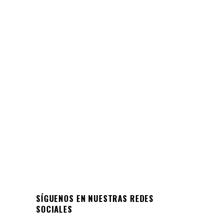
COMUNICADO
Se viene nuestra Fiesta 2022
¡Tenemos una noticia muy importante!
¡¡Sí!! Vuelve nuestra Fiesta de Padres,
Madres y Apoderados, y queremos que
sea
28/07/2022
SÍGUENOS EN NUESTRAS REDES
SOCIALES