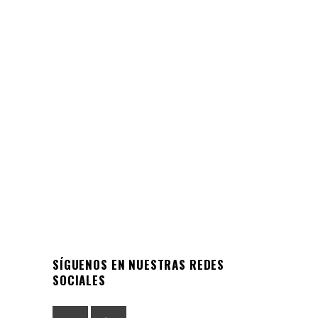
CAMPAÑA
Campaña de vacunación 2022
Queridas mamás, papás y apoderados:
Esperando estén muy bien junto a sus
familias, les queremos contar que
04/04/2022
SÍGUENOS EN NUESTRAS REDES
SOCIALES