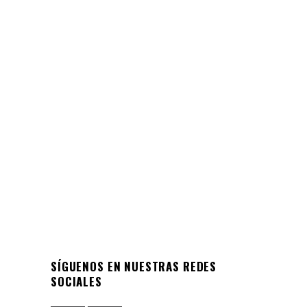
VIDEO CONFERENCIA
CONVERSATORIO «Medidas y
desafíos para lograr el 100% de
presencialidad»
No te pierdas nuestro Martes de Encuentro
con 4 invitados que han sido
tremendamente relevantes en
03/08/2021
SÍGUENOS EN NUESTRAS REDES
SOCIALES