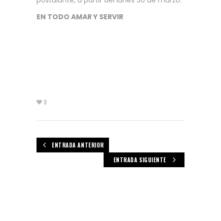
postulante, a partir del lunes 30 de marzo.
EN TODO AMAR Y SERVIR
0
ENTRADA ANTERIOR
ENTRADA SIGUIENTE